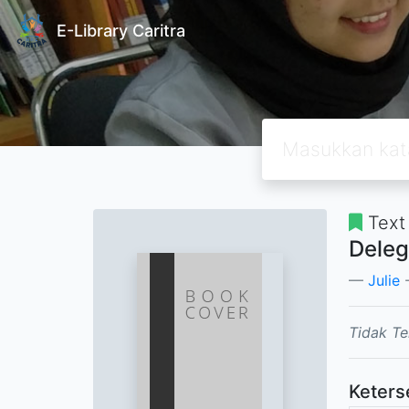
E-Library Caritra
Text
Deleg
Julie
-
Tidak Te
Keters