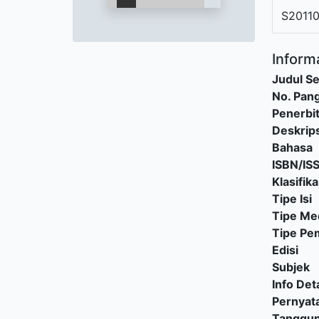
S2011
Informa
Judul Se
No. Pang
Penerbi
Deskrips
Bahasa
ISBN/IS
Klasifika
Tipe Isi
Tipe Me
Tipe P
Edisi
Subjek
Info Deta
Pernyat
Tanggu