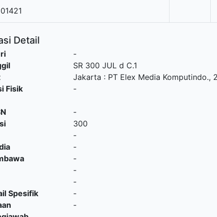
001421
si Detail
ri
-
gil
SR 300 JUL d C.1
t
Jakarta
:
PT Elex Media Komputindo
.,
i Fisik
-
SN
-
si
300
-
dia
-
embawa
-
-
-
il Spesifik
-
aan
-
ngjawab