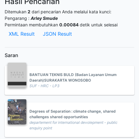
Hasil Pencarian
Ditemukan
2
dari pencarian Anda melalui kata kunci:
Pengarang :
Arley Smude
Permintaan membutuhkan
0.00084
detik untuk selesai
XML Result
JSON Result
Saran
BANTUAN TEKNIS BULD (Badan Layanan Umum
Daerah)SURAKARTA WONOSOBO
SUF - HRC - LP3
Degrees of Separation : climate change, shared
challenges shared opportunities
departement for international devolepment - public
enquiry point