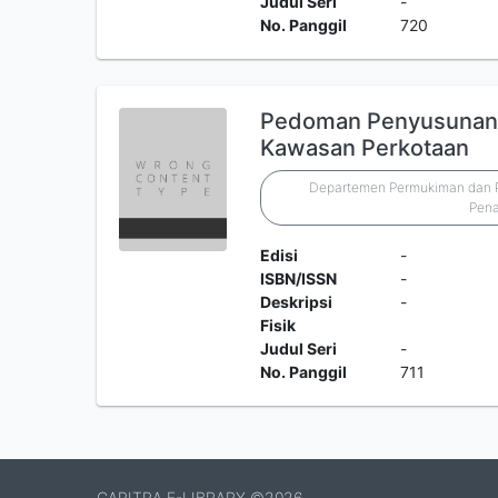
Judul Seri
-
No. Panggil
720
Pedoman Penyusunan 
Kawasan Perkotaan
Departemen Permukiman dan Pr
Pen
Edisi
-
ISBN/ISSN
-
Deskripsi
-
Fisik
Judul Seri
-
No. Panggil
711
CARITRA E-LIBRARY ©2026