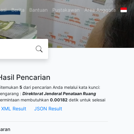
asi
Berita
Bantuan
Pustakawan
Area Anggota
Hasil Pencarian
itemukan
5
dari pencarian Anda melalui kata kunci:
engarang :
Direktorat Jenderal Penataan Ruang
ermintaan membutuhkan
0.00182
detik untuk selesai
XML Result
JSON Result
aran