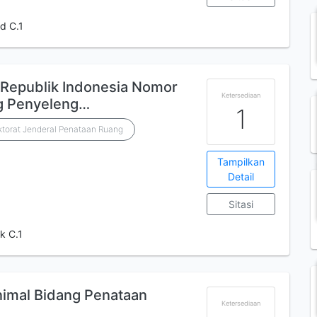
d C.1
 Republik Indonesia Nomor
Ketersediaan
g Penyeleng…
1
torat Jenderal Penataan Ruang
Tampilkan
Detail
Sitasi
k C.1
nimal Bidang Penataan
Ketersediaan