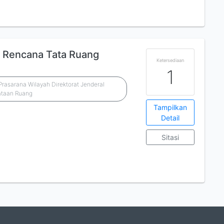
Rencana Tata Ruang
Ketersediaan
1
asarana Wilayah Direktorat Jenderal
ataan Ruang
Tampilkan
Detail
Sitasi