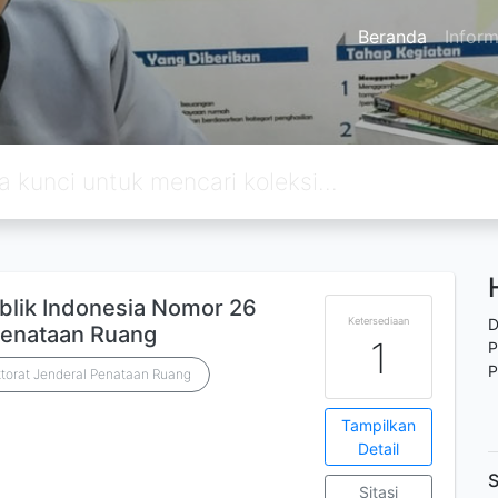
Beranda
Inform
lik Indonesia Nomor 26
Ketersediaan
D
Penataan Ruang
1
P
P
orat Jenderal Penataan Ruang
Tampilkan
Detail
S
Sitasi