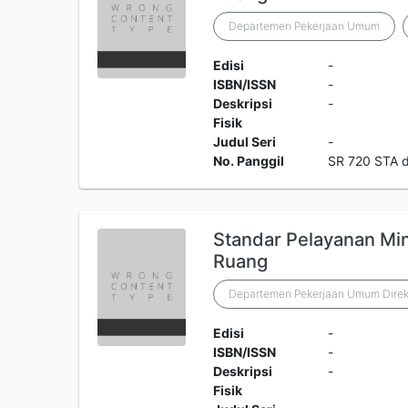
Departemen Pekerjaan Umum
Edisi
-
ISBN/ISSN
-
Deskripsi
-
Fisik
Judul Seri
-
No. Panggil
SR 720 STA d
Standar Pelayanan Mi
Ruang
Departemen Pekerjaan Umum Direkt
Edisi
-
ISBN/ISSN
-
Deskripsi
-
Fisik