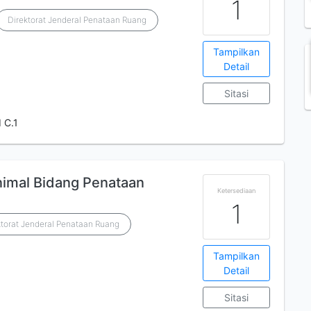
1
Direktorat Jenderal Penataan Ruang
Tampilkan
Detail
Sitasi
 C.1
nimal Bidang Penataan
Ketersediaan
1
orat Jenderal Penataan Ruang
Tampilkan
Detail
Sitasi